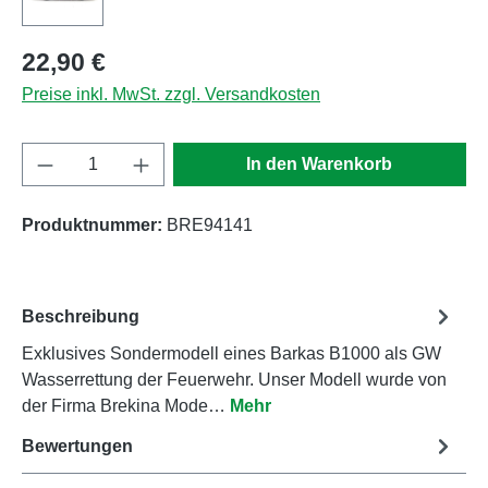
Regulärer Preis:
22,90 €
Preise inkl. MwSt. zzgl. Versandkosten
Produkt Anzahl: Gib den gewünschten Wert e
In den Warenkorb
Produktnummer:
BRE94141
Beschreibung
Exklusives Sondermodell eines Barkas B1000 als GW
Wasserrettung der Feuerwehr. Unser Modell wurde von
der Firma Brekina Mode…
Mehr
Bewertungen