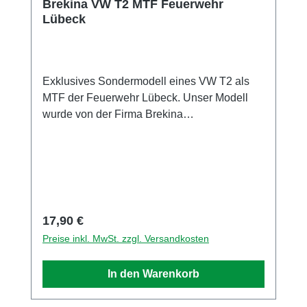
Brekina VW T2 MTF Feuerwehr
Lübeck
Exklusives Sondermodell eines VW T2 als
MTF der Feuerwehr Lübeck. Unser Modell
wurde von der Firma Brekina
Modellspielwaren GmbH exklusiv für uns in
einer Auflage von nur 200 Stück produziert.
Sammlermodell. Nicht geeignet für Kinder
unter 14 Jahren Hersteller / EU
Verantwortliche Person Unternehmensname
BREKINA Modellspielwaren GmbH Adresse
Regulärer Preis:
17,90 €
Zeppelinstr. 8, Teningen, Baden Württemberg,
Preise inkl. MwSt. zzgl. Versandkosten
79331, DE E-Mail info@brekina.de Telefon
0049766393270
In den Warenkorb