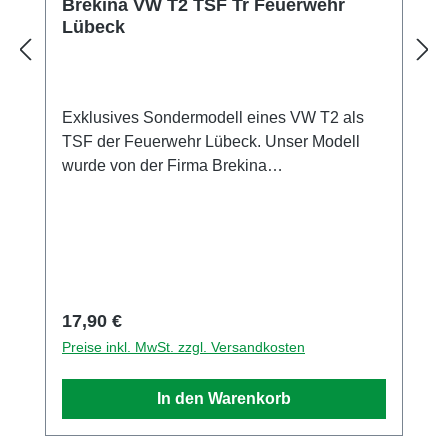
Brekina VW T2 TSF Tr Feuerwehr
Lübeck
Exklusives Sondermodell eines VW T2 als
TSF der Feuerwehr Lübeck. Unser Modell
wurde von der Firma Brekina
Modellspielwaren GmbH exklusiv für uns in
einer Auflage von nur 200 Stück produziert.
Sammlermodell. Nicht geeignet für Kinder
unter 14 Jahren Hersteller / EU
Verantwortliche Person Unternehmensname
BREKINA Modellspielwaren GmbH Adresse
Regulärer Preis:
17,90 €
Zeppelinstr. 8, Teningen, Baden Württemberg,
Preise inkl. MwSt. zzgl. Versandkosten
79331, DE E-Mail info@brekina.de Telefon
0049766393270
In den Warenkorb