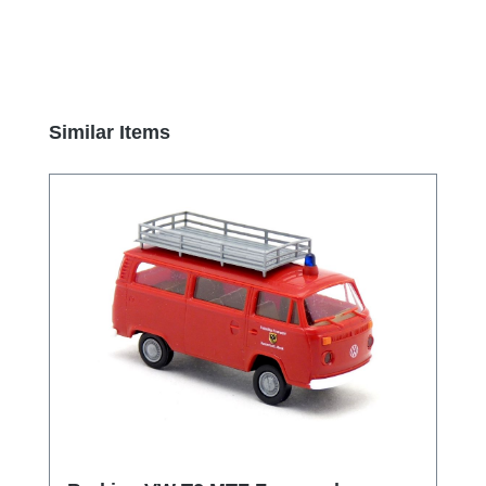
Produktgalerie überspringen
Similar Items