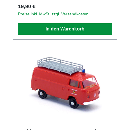
BREKINA Modellspielwaren GmbH Adresse
Regulärer Preis:
19,90 €
Zeppelinstr. 8, Teningen, Baden Württemberg,
Preise inkl. MwSt. zzgl. Versandkosten
79331, DE E-Mail info@brekina.de Telefon
0049766393270
In den Warenkorb