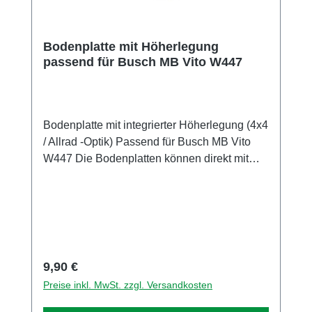
Bodenplatte mit Höherlegung
passend für Busch MB Vito W447
Bodenplatte mit integrierter Höherlegung (4x4
/ Allrad -Optik) Passend für Busch MB Vito
W447 Die Bodenplatten können direkt mit
denen des Busch-Modells getauscht werden.
Alle Verbindungen passen zu den Busch-
Teilen. Es ist kein Bohren, Fräsen oder eine
andere Bearbeitung der Bauteile erforderlich.
Bei einem Busch Mnikit kann unsere
Bodenplatte einfach anstatt des
Regulärer Preis:
9,90 €
Originalbauteils verwendet werden. Ein
Preise inkl. MwSt. zzgl. Versandkosten
vorhandenes Modell muss soweit zerlegt
werden, dass man die Original Bodenplatte