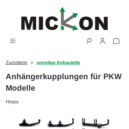
Zum Hauptinhalt springen
Ware
Zurüstteile
sonstige Anbauteile
Anhängerkupplungen für PKW
Modelle
Herpa
Bildergalerie überspringen