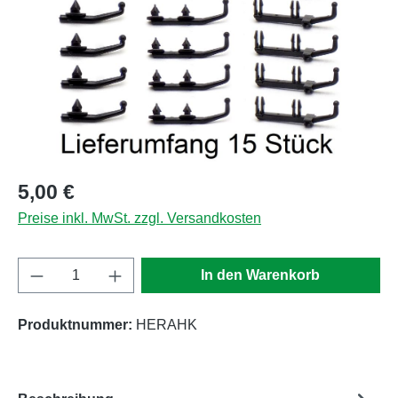
Regulärer Preis:
5,00 €
Preise inkl. MwSt. zzgl. Versandkosten
Produkt Anzahl: Gib den gewünschten Wert e
In den Warenkorb
Produktnummer:
HERAHK