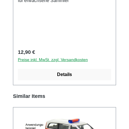
für erwachsene Sammler
Regulärer Preis:
12,90 €
Preise inkl. MwSt. zzgl. Versandkosten
Details
Produktgalerie überspringen
Similar Items