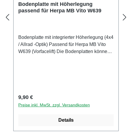
Bodenplatte mit Höherlegung
passend für Herpa MB Vito W639
Bodenplatte mit integrierter Höherlegung (4x4
/ Allrad -Optik) Passend für Herpa MB Vito
W639 (Vorfacelift) Die Bodenplatten können
direkt mit denen des Herpa-Modells
getauscht werden. Alle Steckverbindungen
passen zu den Herpa-Teilen. Es ist kein
Bohren, Kleben, Fräsen oder eine andere
Bearbeitung der Bauteile erforderlich. Bei
einem Herpa Mnikit kann unsere Bodenplatte
Regulärer Preis:
9,90 €
einfach anstatt des Originalbauteils
Preise inkl. MwSt. zzgl. Versandkosten
verwendet werden. Ein vorhandenes Modell
muss soweit zerlegt werden, dass man die
Details
Original Bodenplatte entfernen kann. Danach
kann das Modell mit dem neuen Teil wieder