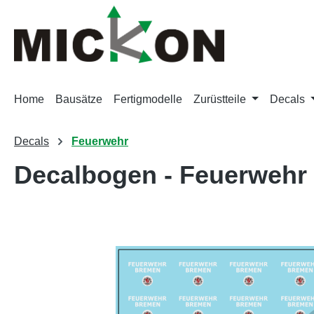
m Hauptinhalt springen
Zur Suche springen
Zur Hauptnavigation springen
Home
Bausätze
Fertigmodelle
Zurüstteile
Decals
Decals
Feuerwehr
Decalbogen - Feuerwehr 
Bildergalerie überspringen