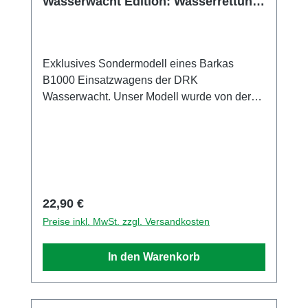
Wasserwacht Edition: Wasserrettung
Nr 23
Exklusives Sondermodell eines Barkas
B1000 Einsatzwagens der DRK
Wasserwacht. Unser Modell wurde von der
Firma Brekina Modellspielwaren GmbH
exklusiv für uns in einer Auflage von nur 300
Stück produziert. Sammlermodell. Nicht
geeignet für Kinder unter 14 Jahren Hersteller
/ EU Verantwortliche Person
Unternehmensname BREKINA
Regulärer Preis:
22,90 €
Modellspielwaren GmbH Adresse
Preise inkl. MwSt. zzgl. Versandkosten
Zeppelinstr. 8, Teningen, Baden Württemberg,
79331, DE E-Mail info@brekina.de Telefon
In den Warenkorb
0049766393270