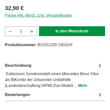
Regulärer Preis:
32,90 €
Preise inkl. MwSt. zzgl. Versandkosten
Produkt Anzahl: Gib den gewünschten Wert e
In den Warenkorb
Produktnummer:
BUS51100-190JUH
Beschreibung
Exklusives Sondermodell eines Mercedes Benz Vitos
als BtKombi der Johanniter Unfallhilfe
(Landesbeschaffung NRW) Das Modell…
Mehr
Bewertungen