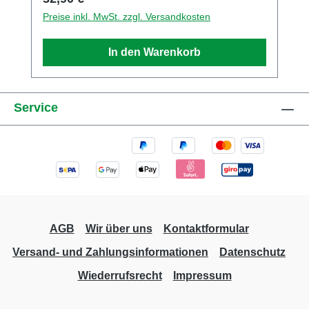
Spiegel sind am Modell montiert, ein
Preise inkl. MwSt. zzgl. Versandkosten
Ersatzpaar liegt dem Modell bei.
Sammlermodell. Nicht geeignet für Kinder
In den Warenkorb
unter 14 Jahren Hersteller / EU
Verantwortliche Person Unternehmensname
Busch GmbH und Co. KG Adresse
Service
Heidelberger Str. 26, Viernheim, Hessen,
68519, DE E-Mail info@busch-model.com
Telefon 06204-600710
AGB
Wir über uns
Kontaktformular
Versand- und Zahlungsinformationen
Datenschutz
Wiederrufsrecht
Impressum