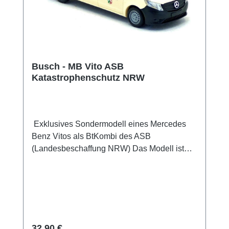
Busch - MB Vito ASB
Katastrophenschutz NRW
Exklusives Sondermodell eines Mercedes
Benz Vitos als BtKombi des ASB
(Landesbeschaffung NRW) Das Modell ist
Katastrophenschutz NRW Schriftzügen
bedruckt und zusätzlich in Handarbeit mit
ASB Logos (als Decal) beschriftet worden.
Außerdem ist das Modell vorbildgerecht mit
Blaulichtbalken und Blinkern am Dach
ausgestattet. Auflage nur 80 Stück ! Die
Regulärer Preis:
32,90 €