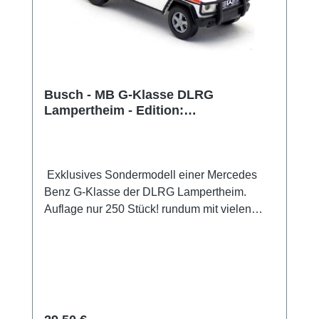
Busch - MB G-Klasse DLRG
Lampertheim - Edition:
Wasserrettung Nr 7
Exklusives Sondermodell einer Mercedes
Benz G-Klasse der DLRG Lampertheim.
Auflage nur 250 Stück! rundum mit vielen
Details im Tampondruckverfahren bedruckt.
Die Spiegel sind am Modell montiert.
Sammlermodell. Nicht geeignet für Kinder
unter 14 Jahren Hersteller / EU
Verantwortliche Person Unternehmensname
Busch GmbH und Co. KG Adresse