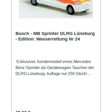
Busch - MB Sprinter DLRG Lüneburg
- Edition: Wasserrettung Nr 24
Exklusives Sondermodell eines Mercedes
Benz Sprinter als Gerätewagen Tauchen der
DLRG Lüneburg. Auflage nur 250 Stück!
rundum mit vielen Details im
Tampondruckverfahren bedruckt. Die Spiegel
liegen dem Modell bei. Sammlermodell.
Nicht geeignet für Kinder unter 14 Jahren
Hersteller / EU Verantwortliche Person
Unternehmensname Busch GmbH und Co.