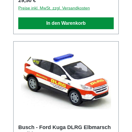
Regulärer Preis:
29,50 €
Heidelberger Str. 26, Viernheim, Hessen,
Preise inkl. MwSt. zzgl. Versandkosten
68519, DE E-Mail info@busch-model.com
Telefon 06204-600710
In den Warenkorb
Busch - Ford Kuga DLRG Elbmarsch