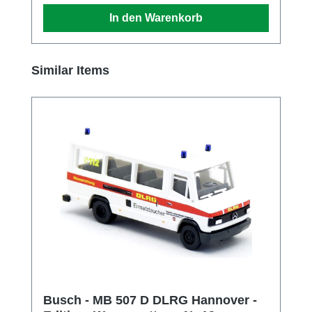
Telefon 06204-600710
In den Warenkorb
Produktgalerie überspringen
Similar Items
Busch - MB 507 D DLRG Hannover -