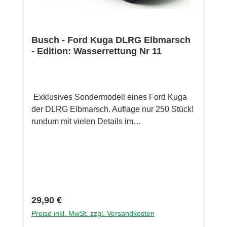
Busch - Ford Kuga DLRG Elbmarsch
- Edition: Wasserrettung Nr 11
Exklusives Sondermodell eines Ford Kuga
der DLRG Elbmarsch. Auflage nur 250 Stück!
rundum mit vielen Details im
Tampondruckverfahren bedruckt. Die Spiegel
sind am Modell montiert. Sammlermodell.
Nicht geeignet für Kinder unter 14 Jahren
Hersteller / EU Verantwortliche Person
Unternehmensname Busch GmbH und Co.
KG Adresse Heidelberger Str. 26, Viernheim,
Regulärer Preis:
29,90 €
Hessen, 68519, DE E-Mail info@busch-
Preise inkl. MwSt. zzgl. Versandkosten
model.com Telefon 06204-600710