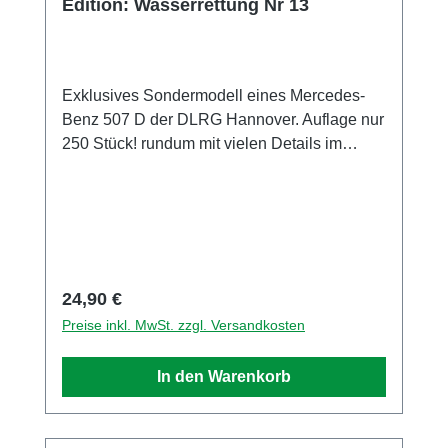
Edition: Wasserrettung Nr 13
Exklusives Sondermodell eines Mercedes-
Benz 507 D der DLRG Hannover. Auflage nur
250 Stück! rundum mit vielen Details im
Tampondruckverfahren bedruckt. Die Spiegel
liegen dem Modell bei Sammlermodell.
Nicht geeignet für Kinder unter 14 Jahren
Hersteller / EU Verantwortliche Person
Unternehmensname Busch GmbH und Co.
KG Adresse Heidelberger Str. 26, Viernheim,
Regulärer Preis:
24,90 €
Hessen, 68519, DE E-Mail info@busch-
Preise inkl. MwSt. zzgl. Versandkosten
model.com Telefon 06204-600710
In den Warenkorb