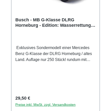
Busch - MB G-Klasse DLRG
Horneburg - Edition: Wasserrettung
Nr 8
Exklusives Sondermodell einer Mercedes
Benz G-Klasse der DLRG Horneburg / altes
Land. Auflage nur 250 Stück! rundum mit
vielen Details im Tampondruckverfahren
bedruckt. Die Spiegel sind am Modell
montiert. Sammlermodell. Nicht geeignet für
Kinder unter 14 Jahren Hersteller / EU
Verantwortliche Person Unternehmensname
Busch GmbH und Co. KG Adresse
Regulärer Preis:
29,50 €
Heidelberger Str. 26, Viernheim, Hessen,
Preise inkl. MwSt. zzgl. Versandkosten
68519, DE E-Mail info@busch-model.com