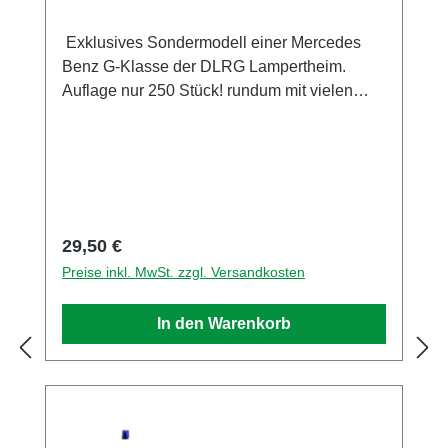
Exklusives Sondermodell einer Mercedes
Benz G-Klasse der DLRG Lampertheim.
Auflage nur 250 Stück! rundum mit vielen
Details im Tampondruckverfahren bedruckt.
Die Spiegel sind am Modell montiert.
Sammlermodell. Nicht geeignet für Kinder
unter 14 Jahren Hersteller / EU
Verantwortliche Person Unternehmensname
Busch GmbH und Co. KG Adresse
Regulärer Preis:
29,50 €
Heidelberger Str. 26, Viernheim, Hessen,
Preise inkl. MwSt. zzgl. Versandkosten
68519, DE E-Mail info@busch-model.com
Telefon 06204-600710
In den Warenkorb