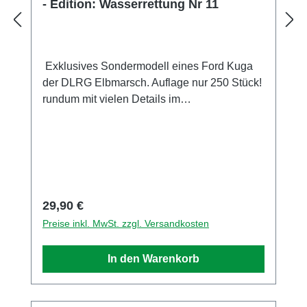
- Edition: Wasserrettung Nr 11
Exklusives Sondermodell eines Ford Kuga
der DLRG Elbmarsch. Auflage nur 250 Stück!
rundum mit vielen Details im
Tampondruckverfahren bedruckt. Die Spiegel
sind am Modell montiert. Sammlermodell.
Nicht geeignet für Kinder unter 14 Jahren
Hersteller / EU Verantwortliche Person
Unternehmensname Busch GmbH und Co.
KG Adresse Heidelberger Str. 26, Viernheim,
Regulärer Preis:
29,90 €
Hessen, 68519, DE E-Mail info@busch-
Preise inkl. MwSt. zzgl. Versandkosten
model.com Telefon 06204-600710
In den Warenkorb