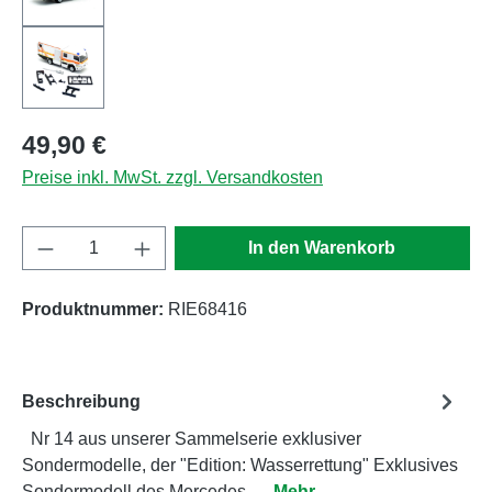
Regulärer Preis:
49,90 €
Preise inkl. MwSt. zzgl. Versandkosten
Produkt Anzahl: Gib den gewünschten Wert e
In den Warenkorb
Produktnummer:
RIE68416
Beschreibung
Nr 14 aus unserer Sammelserie exklusiver
Sondermodelle, der "Edition: Wasserrettung" Exklusives
Sondermodell des Mercedes-…
Mehr