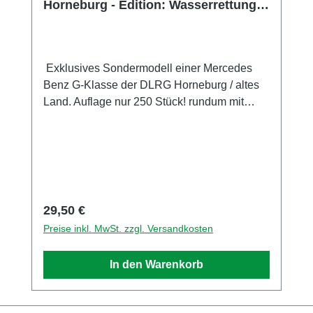
Horneburg - Edition: Wasserrettung
Nr 8
Exklusives Sondermodell einer Mercedes
Benz G-Klasse der DLRG Horneburg / altes
Land. Auflage nur 250 Stück! rundum mit
vielen Details im Tampondruckverfahren
bedruckt. Die Spiegel sind am Modell
montiert. Sammlermodell. Nicht geeignet für
Kinder unter 14 Jahren Hersteller / EU
Verantwortliche Person Unternehmensname
Busch GmbH und Co. KG Adresse
Regulärer Preis:
29,50 €
Heidelberger Str. 26, Viernheim, Hessen,
Preise inkl. MwSt. zzgl. Versandkosten
68519, DE E-Mail info@busch-model.com
Telefon 06204-600710
In den Warenkorb