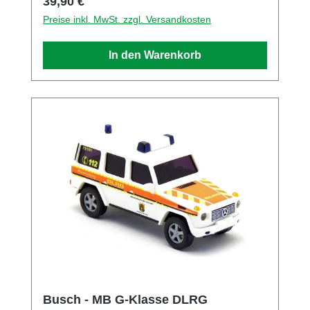
Regulärer Preis:
39,90 €
KG Adresse Heidelberger Str. 26, Viernheim,
Preise inkl. MwSt. zzgl. Versandkosten
Hessen, 68519, DE E-Mail info@busch-
model.com Telefon 06204-600710
In den Warenkorb
Busch - MB G-Klasse DLRG