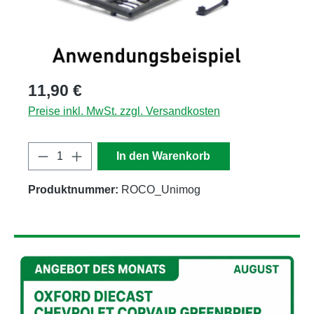
Regulärer Preis:
11,90 €
Preise inkl. MwSt. zzgl. Versandkosten
Produkt Anzahl: Gib den gewünschten Wert
In den Warenkorb
Produktnummer:
ROCO_Unimog