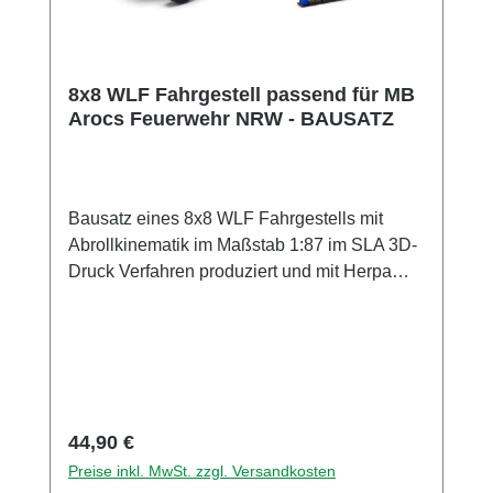
8x8 WLF Fahrgestell passend für MB
Arocs Feuerwehr NRW - BAUSATZ
Bausatz eines 8x8 WLF Fahrgestells mit
Abrollkinematik im Maßstab 1:87 im SLA 3D-
Druck Verfahren produziert und mit Herpa
Teilen (Abrollkinematik) ergänzt. Achsen
liegen dem Bausatz bei. enthält keine
Fahrerkabine. Diese muss separat erworben
werden. da das Fahrgestell auf das Herpa-
Stecksystem ausgelegt ist, lassen sich auch
andere Herpa Kabinen montieren (Volvo,
Regulärer Preis:
44,90 €
Scania, MAN etc.) Sicherheitshinweise für
Preise inkl. MwSt. zzgl. Versandkosten
Modellbauartikel: Vor Gebrauch die