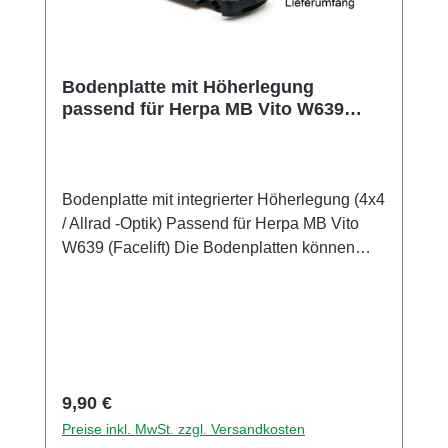
Bodenplatte mit Höherlegung
passend für Herpa MB Vito W639
Facelift
Bodenplatte mit integrierter Höherlegung (4x4
/ Allrad -Optik) Passend für Herpa MB Vito
W639 (Facelift) Die Bodenplatten können
direkt mit denen des Herpa-Modells
getauscht werden. Alle Steckverbindungen
passen zu den Herpa-Teilen. Es ist kein
Bohren, Kleben, Fräsen oder eine andere
Bearbeitung der Bauteile erforderlich. Bei
einem Herpa Mnikit kann unsere Bodenplatte
Regulärer Preis:
9,90 €
einfach anstatt des Originalbauteils
Preise inkl. MwSt. zzgl. Versandkosten
verwendet werden. Ein vorhandenes Modell