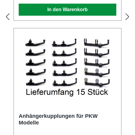
Sicherheitshinweise und Anleitung genau
In den Warenkorb
lesen und beachten! Dieses Produkt ist ein
Modellbauartikel für anspruchsvolle
Modellbauer und kein Spielzeug! Aufgrund
maßstabs- und vorbildgetreuer Gestaltung
sind Spitzen, Kanten und filigrane Kleinteile
enthalten. Für den Zusammenbau, sie
sachgemäße Anwendung und
Weiterverarbeitung ist Werkzeug wie ein
scharfes Bastelmesser, eine scharfe Schere
und spezieller Klebstoff nötig. Die
fachgerechte Weiterverarbeitung dieses
Modellbauartikels birgt daher
Verletzungsrisiko! Das Produkt gehört aus
diesem Grund nicht in die Hände von
Kindern! Nach Fertigstellung ist dieser Artikel
Anhängerkupplungen für PKW
als hochwertiger Dekorationsartikel
Modelle
vorgesehen und weiterhin außer Reichweite
von Kindern aufzubewahren. Dieses Produkt,