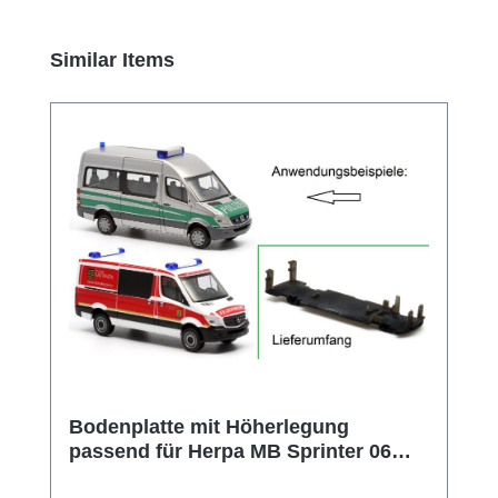
Produktgalerie überspringen
Similar Items
Bodenplatte mit Höherlegung
passend für Herpa MB Sprinter 06
und 13