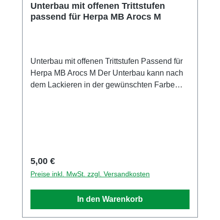
Unterbau mit offenen Trittstufen
passend für Herpa MB Arocs M
Unterbau mit offenen Trittstufen Passend für
Herpa MB Arocs M Der Unterbau kann nach
dem Lackieren in der gewünschten Farbe
direkt mit dem Bauteil des Herpa Modells
getauscht werden. Alle Verbindungen passen
zu den Herpa-Teilen. Es ist kein Bohren,
Fräsen oder eine andere Bearbeitung der
Bauteile erforderlich.
Regulärer Preis:
5,00 €
Preise inkl. MwSt. zzgl. Versandkosten
In den Warenkorb