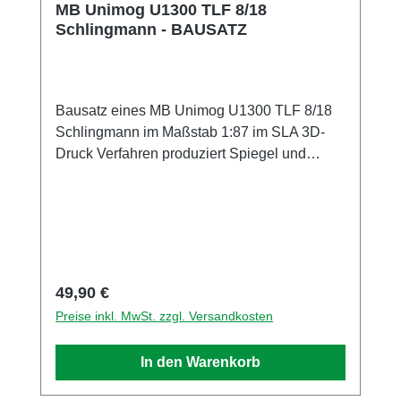
MB Unimog U1300 TLF 8/18
Schlingmann - BAUSATZ
Bausatz eines MB Unimog U1300 TLF 8/18
Schlingmann im Maßstab 1:87 im SLA 3D-
Druck Verfahren produziert Spiegel und
Achsen liegen dem Bausatz bei. Fenster
können aus der beiliegenden Klarsichtfolie
geschnitten und eingeklebt werden
Regulärer Preis:
49,90 €
Preise inkl. MwSt. zzgl. Versandkosten
In den Warenkorb