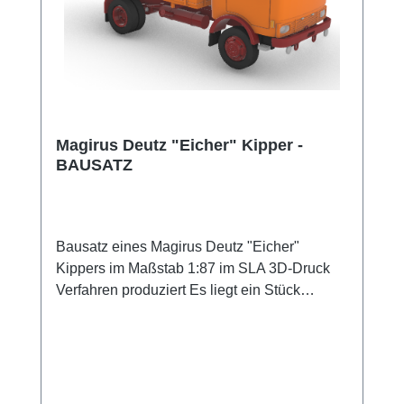
Magirus Deutz "Eicher" Kipper -
BAUSATZ
Bausatz eines Magirus Deutz "Eicher"
Kippers im Maßstab 1:87 im SLA 3D-Druck
Verfahren produziert Es liegt ein Stück
Federstahldraht bei, aus welchem die Achsen
geschnitten werden können. Fenster können
aus der beiliegenden bedruckten
Klarsichtfolie ausgeschnitten und von Außen
eingeklebt werden Es liegen 2 Kühlergrill-