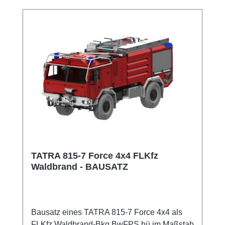
TATRA 815-7 Force 4x4 FLKfz
Waldbrand - BAUSATZ
Bausatz eines TATRA 815-7 Force 4x4 als
FLKfz Waldbrand-Bkg BwFPS hü im Maßstab