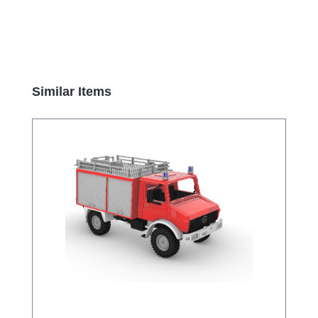
Produktgalerie überspringen
Similar Items