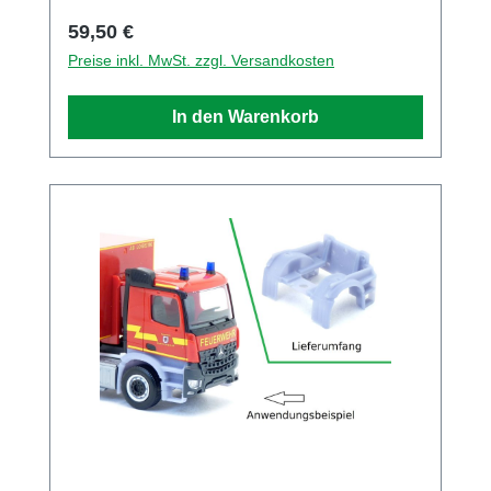
Varianten bei. Es lieget ein Decalbogen mit
Regulärer Preis:
59,50 €
diversen fahrzeugtypischen Schriftzügen bei.
Preise inkl. MwSt. zzgl. Versandkosten
In den Warenkorb