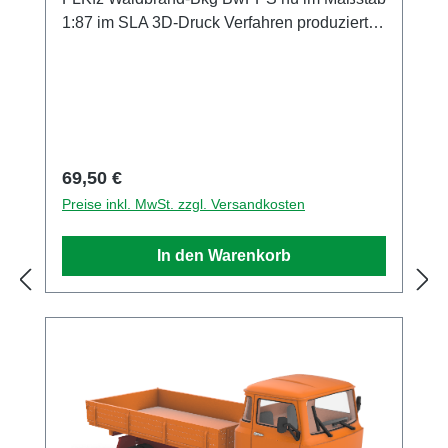
1:87 im SLA 3D-Druck Verfahren produziert
passend zugeschnittene Metall Achsen
lasergeschnitte Fenster und Scheibenwischer
Decals zur Gestaltung des 22/1 liegen bei ein
ausführliche, bebilderte Bauanleitung liegt
bei
Regulärer Preis:
69,50 €
Preise inkl. MwSt. zzgl. Versandkosten
In den Warenkorb