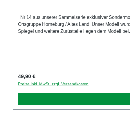
Nr 14 aus unserer Sammelserie exklusiver Sondermo
Ortsgruppe Horneburg / Altes Land. Unser Modell wurd
Spiegel und weitere Zurüstteile liegen dem Modell bei. Sammlermodell. N
Unternehmensname Rietze GmbH und Co. KG Adresse In
Regulärer Preis:
49,90 €
Preise inkl. MwSt. zzgl. Versandkosten