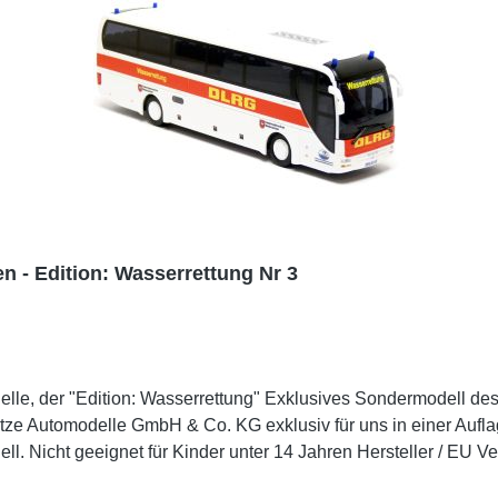
 - Edition: Wasserrettung Nr 3
elle, der "Edition: Wasserrettung" Exklusives Sondermodell
ze Automodelle GmbH & Co. KG exklusiv für uns in einer Auflag
14 Jahren Hersteller / EU Verantwortliche Person Unternehmensname Rietze
bg., 90518, DE E-Mail info@rietze.de