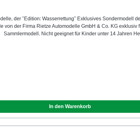
delle, der "Edition: Wasserrettung" Exklusives Sondermodel
e von der Firma Rietze Automodelle GmbH & Co. KG exklusiv für
icht geeignet für Kinder unter 14 Jahren Hersteller / EU Verantwortliche Person
 der Hernau 1, Altdorf / Nbg., 90518, DE E-Mail info@rietze.
In den Warenkorb