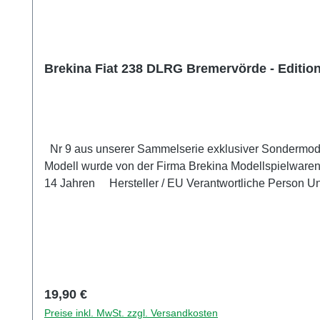
Brekina Fiat 238 DLRG Bremervörde - Edition
Nr 9 aus unserer Sammelserie exklusiver Sondermode
Modell wurde von der Firma Brekina Modellspielwaren 
14 Jahren Hersteller / EU Verantwortliche Person Unternehmensname BREKINA Modellspielwaren GmbH Adresse Zeppelinstr. 8, Teningen, Baden Württemberg, 79331,
DE E-Mail info@brekina.de Telefon 0049766393270
Regulärer Preis:
19,90 €
Preise inkl. MwSt. zzgl. Versandkosten