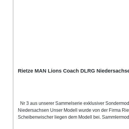
Rietze MAN Lions Coach DLRG Niedersachsen
Nr 3 aus unserer Sammelserie exklusiver Sondermod
Niedersachsen Unser Modell wurde von der Firma Riet
Scheibenwischer liegen dem Modell bei. Sammlermodell. Nicht geeignet für Kinder unter 
GmbH und Co. KG Adresse In der Hernau 1, Altdorf / N