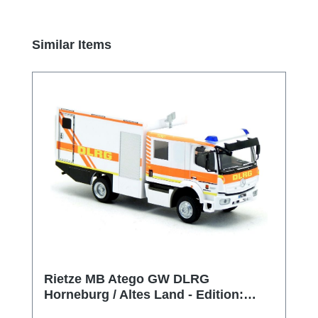
Produktgalerie überspringen
Similar Items
Rietze MB Atego GW DLRG
Horneburg / Altes Land - Edition:
Wasserrettung Nr 14