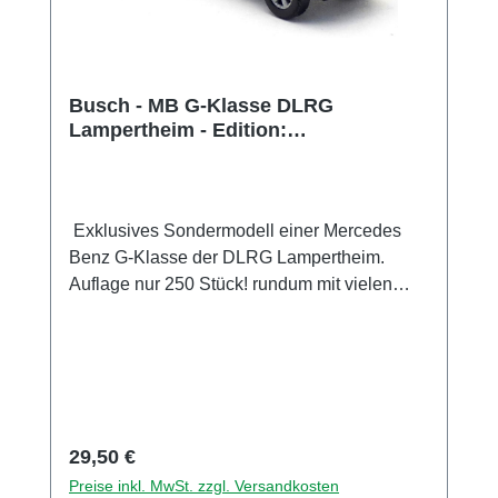
Busch - MB G-Klasse DLRG
Lampertheim - Edition:
Wasserrettung Nr 7
Exklusives Sondermodell einer Mercedes
Benz G-Klasse der DLRG Lampertheim.
Auflage nur 250 Stück! rundum mit vielen
Details im Tampondruckverfahren bedruckt.
Die Spiegel sind am Modell montiert.
Sammlermodell. Nicht geeignet für Kinder
unter 14 Jahren Hersteller / EU
Verantwortliche Person Unternehmensname
Busch GmbH und Co. KG Adresse
Regulärer Preis:
29,50 €
Heidelberger Str. 26, Viernheim, Hessen,
Preise inkl. MwSt. zzgl. Versandkosten
68519, DE E-Mail info@busch-model.com