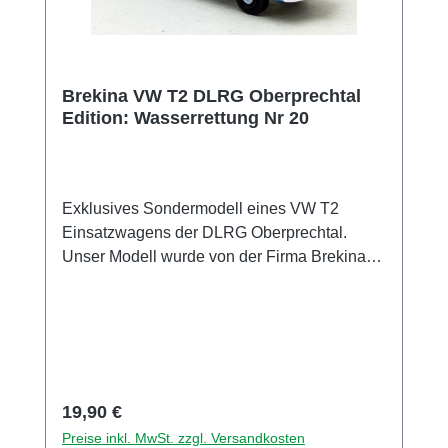
Brekina VW T2 DLRG Oberprechtal
Edition: Wasserrettung Nr 20
Exklusives Sondermodell eines VW T2
Einsatzwagens der DLRG Oberprechtal.
Unser Modell wurde von der Firma Brekina
Modellspielwaren GmbH exklusiv für uns in
einer Auflage von nur 200 Stück produziert.
Sammlermodell. Nicht geeignet für Kinder
unter 14 Jahren Hersteller / EU
Verantwortliche Person Unternehmensname
BREKINA Modellspielwaren GmbH Adresse
Regulärer Preis:
19,90 €
Zeppelinstr. 8, Teningen, Baden Württemberg,
Preise inkl. MwSt. zzgl. Versandkosten