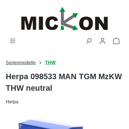
Zum Hauptinhalt springen
Ware
Serienmodelle
THW
Herpa 098533 MAN TGM MzKW
THW neutral
Herpa
Bildergalerie überspringen