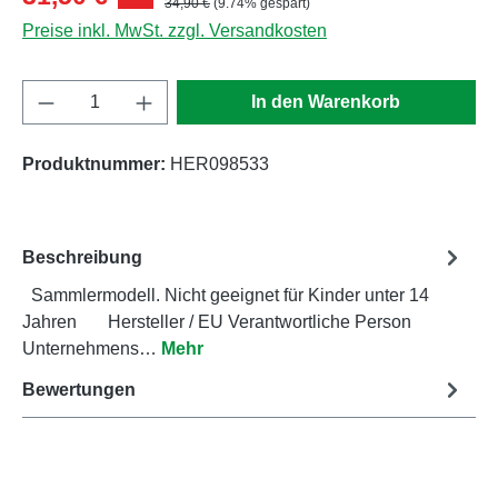
Regulärer Preis:
34,90 €
(9.74% gespart)
Preise inkl. MwSt. zzgl. Versandkosten
Produkt Anzahl: Gib den gewünschten Wert e
In den Warenkorb
Produktnummer:
HER098533
Beschreibung
Sammlermodell. Nicht geeignet für Kinder unter 14
Jahren Hersteller / EU Verantwortliche Person
Unternehmens…
Mehr
Bewertungen