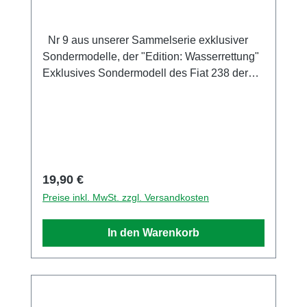
Nr 9 aus unserer Sammelserie exklusiver
Sondermodelle, der "Edition: Wasserrettung"
Exklusives Sondermodell des Fiat 238 der
DLRG Ortsgruppe Bremervörde Unser Modell
wurde von der Firma Brekina
Modellspielwaren GmbH exklusiv für uns in
einer Auflage von nur 200 Stück produziert.
Sammlermodell. Nicht geeignet für Kinder
unter 14 Jahren Hersteller / EU
Regulärer Preis:
19,90 €
Verantwortliche Person Unternehmensname
Preise inkl. MwSt. zzgl. Versandkosten
BREKINA Modellspielwaren GmbH Adresse
Zeppelinstr. 8, Teningen, Baden Württemberg,
In den Warenkorb
79331, DE E-Mail info@brekina.de Telefon
0049766393270