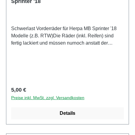
Sprinter '18
Schwerlast Vorderräder für Herpa MB Sprinter '18
Modelle (z.B. RTW)Die Räder (inkl. Reifen) sind
fertig lackiert und müssen nurnoch anstatt der
original Räder montiert werden. Die Achse des
Herpa Modells werden weiterverwendet und passt
perfekt zu den neuen Felgen. Also, viel Spass beim
umstecken! Dies sind die Räder für MB Sprinter ab
BJ 2018. Die passenden Felgen für die alten
Sprinter Modelle finden Sie ebenfalls in unserem
Regulärer Preis:
5,00 €
Angebot.
Preise inkl. MwSt. zzgl. Versandkosten
Details