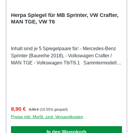
Herpa Spiegel für MB Sprinter, VW Crafter,
MAN TGE, VW T6
Inhalt sind je 5 Spiegelpaare für: - Mercedes-Benz
Sprinter (Baureihe 2018), - Volkswagen Crafter /
MAN TGE - Volkswagen T6/T6.1 Sammlermodell.
Nicht geeignet für Kinder unter 14 Jahren
Hersteller / EU Verantwortliche Person
Unternehmensname Herpa Miniaturmodelle GmbH
Adresse Leonrodstraße 46/47, Dietenhofen, Bayern,
90599, DE E-Mail herpa@herpa.de Telefon
0049982495100
Verkaufspreis:
Regulärer Preis:
8,90 €
9,95 €
(10.55% gespart)
Preise inkl. MwSt. zzgl. Versandkosten
In den Warenkorb