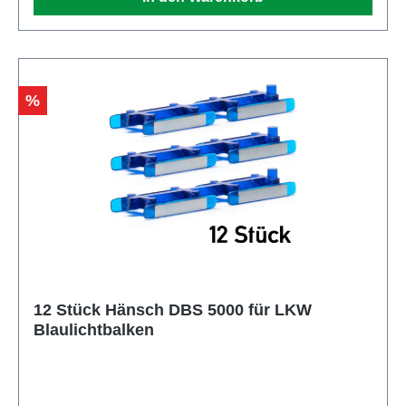
Rabatt
%
12 Stück Hänsch DBS 5000 für LKW
Blaulichtbalken