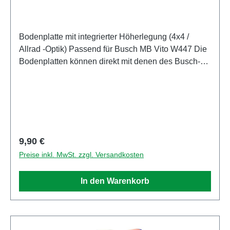
Bodenplatte mit integrierter Höherlegung (4x4 /
Allrad -Optik) Passend für Busch MB Vito W447 Die
Bodenplatten können direkt mit denen des Busch-
Modells getauscht werden. Alle Verbindungen
passen zu den Busch-Teilen. Es ist kein Bohren,
Fräsen oder eine andere Bearbeitung der Bauteile
erforderlich. Bei einem Busch Mnikit kann unsere
Bodenplatte einfach anstatt des Originalbauteils
verwendet werden. Ein vorhandenes Modell muss
Regulärer Preis:
9,90 €
soweit zerlegt werden, dass man die Original
Preise inkl. MwSt. zzgl. Versandkosten
Bodenplatte entfernen kann. Danach kann das
Modell mit dem neuen Teil wieder zusammengebaut
In den Warenkorb
werden.