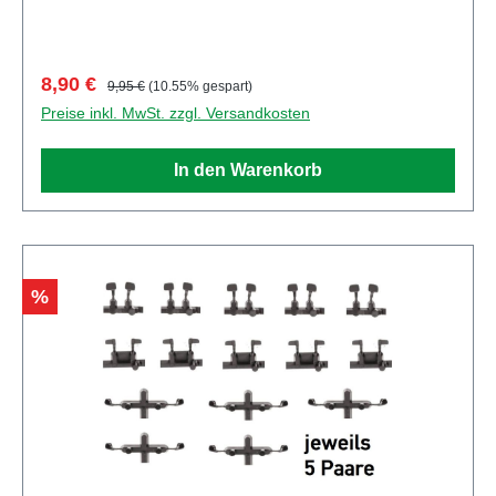
90599, DE E-Mail herpa@herpa.de Telefon
0049982495100
Verkaufspreis:
Regulärer Preis:
8,90 €
9,95 €
(10.55% gespart)
Preise inkl. MwSt. zzgl. Versandkosten
In den Warenkorb
Rabatt
%