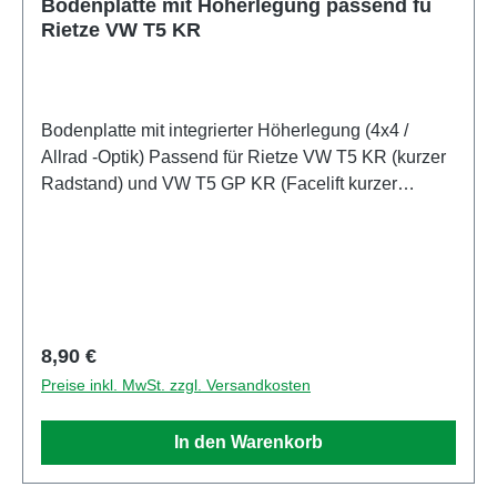
Bodenplatte mit Höherlegung passend fü
Rietze VW T5 KR
Bodenplatte mit integrierter Höherlegung (4x4 /
Allrad -Optik) Passend für Rietze VW T5 KR (kurzer
Radstand) und VW T5 GP KR (Facelift kurzer
Radstand) Die Bodenplatten können direkt mit
denen des Rietze-Modells getauscht werden. Alle
Verbindungen passen zu den Rietze-Teilen. Es ist
kein Bohren, Fräsen oder eine andere Bearbeitung
der Bauteile erforderlich. Ein vorhandenes Modell
muss soweit zerlegt werden, dass man die Original
Regulärer Preis:
8,90 €
Bodenplatte entfernen kann. Danach kann das
Preise inkl. MwSt. zzgl. Versandkosten
Modell mit dem neuen Teil wieder zusammengebaut
werden.
In den Warenkorb