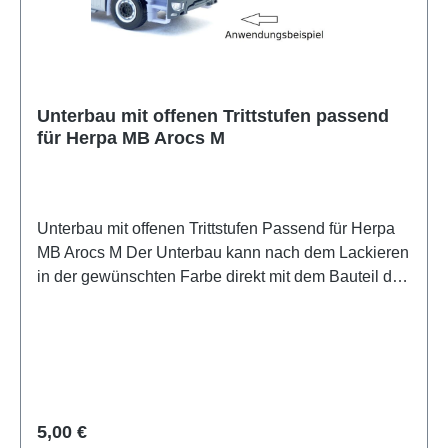
Unterbau mit offenen Trittstufen passend
für Herpa MB Arocs M
Unterbau mit offenen Trittstufen Passend für Herpa
MB Arocs M Der Unterbau kann nach dem Lackieren
in der gewünschten Farbe direkt mit dem Bauteil des
Herpa Modells getauscht werden. Alle Verbindungen
passen zu den Herpa-Teilen. Es ist kein Bohren,
Fräsen oder eine andere Bearbeitung der Bauteile
erforderlich.
Regulärer Preis:
5,00 €