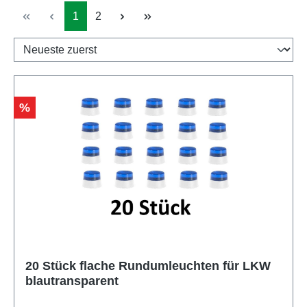
Seite
Seite
1
2
Rabatt
%
20 Stück flache Rundumleuchten für LKW
blautransparent