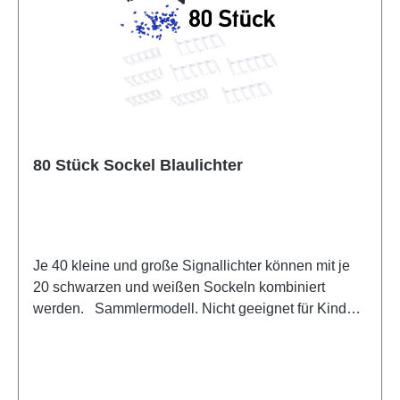
80 Stück Sockel Blaulichter
Je 40 kleine und große Signallichter können mit je
20 schwarzen und weißen Sockeln kombiniert
werden. Sammlermodell. Nicht geeignet für Kinder
unter 14 Jahren Hersteller / EU Verantwortliche
Person Unternehmensname Herpa Miniaturmodelle
GmbH Adresse Leonrodstraße 46/47, Dietenhofen,
Bayern, 90599, DE E-Mail herpa@herpa.de Telefon