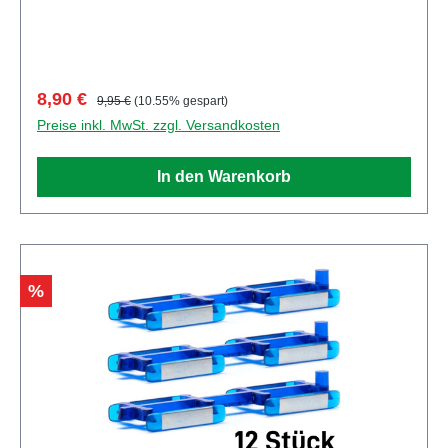
GmbH Adresse Leonrodstraße 46/47, Dietenhofen,
Bayern, 90599, DE E-Mail herpa@herpa.de Telefon
0049982495100
Verkaufspreis:
Regulärer Preis:
8,90 €
9,95 €
(10.55% gespart)
Preise inkl. MwSt. zzgl. Versandkosten
In den Warenkorb
Rabatt
%