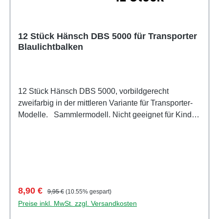
12 Stück Hänsch DBS 5000 für Transporter
Blaulichtbalken
12 Stück Hänsch DBS 5000, vorbildgerecht
zweifarbig in der mittleren Variante für Transporter-
Modelle. Sammlermodell. Nicht geeignet für Kinder
unter 14 Jahren Hersteller / EU Verantwortliche
Person Unternehmensname Herpa Miniaturmodelle
GmbH Adresse Leonrodstraße 46/47, Dietenhofen,
Bayern, 90599, DE E-Mail herpa@herpa.de Telefon
0049982495100
Verkaufspreis:
Regulärer Preis:
8,90 €
9,95 €
(10.55% gespart)
Preise inkl. MwSt. zzgl. Versandkosten