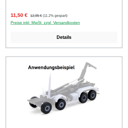
0049982495100
Verkaufspreis:
Regulärer Preis:
11,50 €
12,95 €
(11.2% gespart)
Preise inkl. MwSt. zzgl. Versandkosten
Details