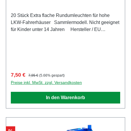
20 Stück Extra flache Rundumleuchten für hohe
LKW-Fahrerhäuser Sammlermodell. Nicht geeignet
für Kinder unter 14 Jahren Hersteller / EU
Verantwortliche Person Unternehmensname Herpa
Miniaturmodelle GmbH Adresse Leonrodstraße
46/47, Dietenhofen, Bayern, 90599, DE E-Mail
herpa@herpa.de Telefon 0049982495100
Verkaufspreis:
Regulärer Preis:
7,50 €
7,95 €
(5.66% gespart)
Preise inkl. MwSt. zzgl. Versandkosten
In den Warenkorb
Rabatt