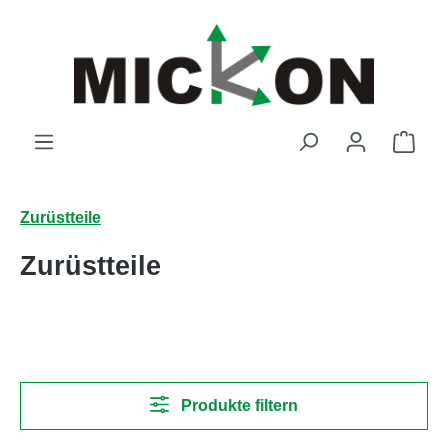
Zum Hauptinhalt springen
Ware
Zurüstteile
Zurüstteile
Produkte filtern