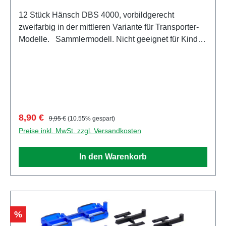
12 Stück Hänsch DBS 4000, vorbildgerecht
zweifarbig in der mittleren Variante für Transporter-
Modelle. Sammlermodell. Nicht geeignet für Kinder
unter 14 Jahren Hersteller / EU Verantwortliche
Person Unternehmensname Herpa Miniaturmodelle
GmbH Adresse Leonrodstraße 46/47, Dietenhofen,
Bayern, 90599, DE E-Mail herpa@herpa.de Telefon
0049982495100
Verkaufspreis:
Regulärer Preis:
8,90 €
9,95 €
(10.55% gespart)
Preise inkl. MwSt. zzgl. Versandkosten
In den Warenkorb
Rabatt
%