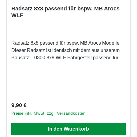
Radsatz 8x8 passend für bspw. MB Arocs
WLF
Radsatz 8x8 passend für bspw. MB Arocs Modelle
Dieser Radsatz ist identisch mit dem aus unserem
Bausatz: 10300 8x8 WLF Fahrgestell passend für
MB Arocs Feuerwehr NRW - BAUSATZ"
Regulärer Preis:
9,90 €
Preise inkl. MwSt. zzgl. Versandkosten
In den Warenkorb