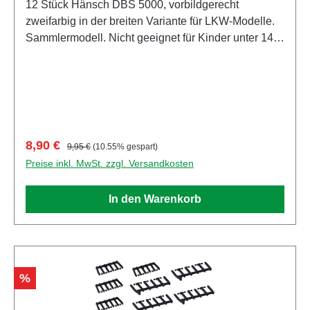
12 Stück Hänsch DBS 5000, vorbildgerecht
zweifarbig in der breiten Variante für LKW-Modelle.
Sammlermodell. Nicht geeignet für Kinder unter 14
Jahren Hersteller / EU Verantwortliche Person
Unternehmensname Herpa Miniaturmodelle GmbH
Adresse Leonrodstraße 46/47, Dietenhofen, Bayern,
90599, DE E-Mail herpa@herpa.de Telefon
0049982495100
Verkaufspreis:
Regulärer Preis:
8,90 €
9,95 €
(10.55% gespart)
Preise inkl. MwSt. zzgl. Versandkosten
In den Warenkorb
Rabatt
%